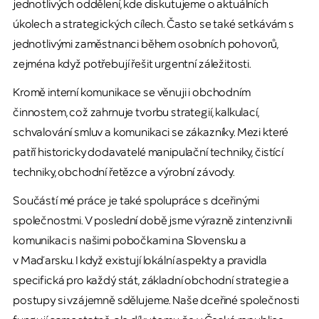
jednotlivých oddělení, kde diskutujeme o aktuálních
úkolech a strategických cílech. Často se také setkávám s
jednotlivými zaměstnanci během osobních pohovorů,
zejména když potřebují řešit urgentní záležitosti.
Kromě interní komunikace se věnuji i obchodním
činnostem, což zahrnuje tvorbu strategií, kalkulací,
schvalování smluv a komunikaci se zákazníky. Mezi které
patří historicky dodavatelé manipulační techniky, čistící
techniky, obchodní řetězce a výrobní závody.
Součástí mé práce je také spolupráce s dceřinými
společnostmi. V poslední době jsme výrazně zintenzivnili
komunikaci s našimi pobočkami na Slovensku a
v Maďarsku. I když existují lokální aspekty a pravidla
specifická pro každý stát, základní obchodní strategie a
postupy si vzájemně sdělujeme. Naše dceřiné společnosti