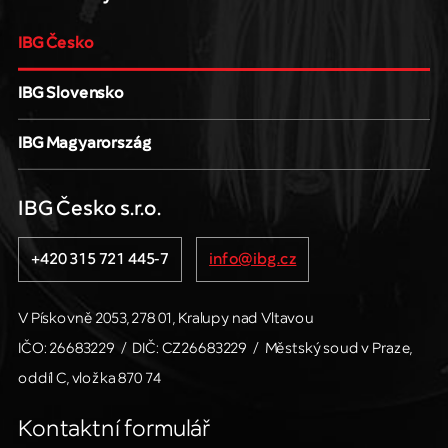
IBG Česko
IBG Slovensko
IBG Magyarország
IBG Česko s.r.o.
+420 315 721 445-7
info@ibg.cz
V Pískovně 2053, 278 01, Kralupy nad Vltavou
IČO: 26683229
/
DIČ: CZ26683229
/
Městský soud v Praze,
oddíl C, vložka 870 74
Kontaktní formulář