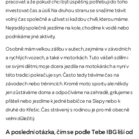
pracovat a že pokud chci být úspěšný, potřebuji do toho
investovat čas a úsilí. Na druhou stranu se snažíme trávit
volný čas společně a užívat si každou chvíli, kterou máme.
Nejraději společně jezdíme na kole, chodíme k vodě nebo
podnikáme jiné aktivity.
Osobně mám velkou zálibu v autech, zejména v závodních
a rychlých vozech, a také v motorkách. Tuto vášeň sdílím i
se svými dětmi, moje dcera jezdila na motokárách a nyní v
této tradici pokračuje syn. Často tedy trávíme čas na
závodech nebo trénincích. Kromě moto sportu ale někdy
jen zůstáváme doma a odpočíváme na zahradě, grilujeme s
přáteli nebo jezdíme k jedné babičce na Slapy nebo k
druhé do Křešic. Čas strávený s rodinou je pro mě obecně
velmi důležitý.
A poslední otázka, čím se podle Tebe IBG liší od