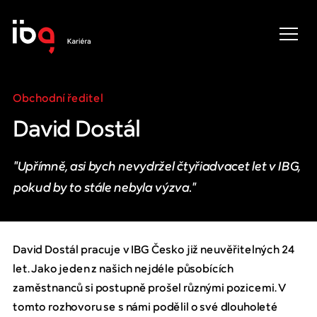
Obchodní ředitel
David Dostál
Upřímně, asi bych nevydržel čtyřiadvacet let v IBG,
pokud by to stále nebyla výzva.
David Dostál pracuje v IBG Česko již neuvěřitelných 24
let. Jako jeden z našich nejdéle působících
zaměstnanců si postupně prošel různými pozicemi. V
tomto rozhovoru se s námi podělil o své dlouholeté