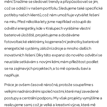
mění. Snažíme se sledovat trendy a přizpůsobovat se jim,
což se odráží i v našem portfoliu. Sledujeme také specifické
potřeby našich klientů, což nám umožňuje vytvářet řešení
na míru. Před několika lety jsme například vstoupili do
odvětví energetiky, kde v Kralupech vyrábíme vlastní
bateriové úložiště, projektujeme a dodáváme
fotovoltaické elektrárny, kogenerační jednotky, bateriové
energetické systémy, záložní zdroje a mnoho dalších
inovativních řešení. Díky této expanzi do nového odvětví se
neustále setkávám s novými lidmi, mám příležitost podílet
se na zajímavých projektech, a to mě opravdu baví a
naplňuje.
Práce je ovšem časově náročná, protože soupeříme s
velkými nadnárodními společnostmi, které mají zavedené
postupy a centrální podporu. My však projekty vymýšlíme a
realizujeme sami, což je velká a kreativní výzva, která mě