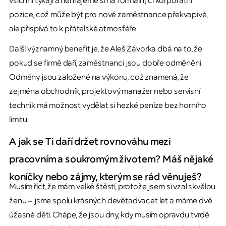
všichni tykají a nehrajeme si na formální, či korporátní
pozice, což může být pro nové zaměstnance překvapivé,
ale přispívá to k přátelské atmosféře.
Další významný benefit je, že Aleš Závorka dbá na to, že
pokud se firmě daří, zaměstnanci jsou dobře odměněni.
Odměny jsou založené na výkonu, což znamená, že
zejména obchodník, projektový manažer nebo servisní
technik má možnost vydělat si hezké peníze bez horního
limitu.
A jak se Ti daří držet rovnováhu mezi
pracovním a soukromým životem? Máš nějaké
koníčky nebo zájmy, kterým se rád věnuješ?
Musím říct, že mám velké štěstí, protože jsem si vzal skvělou
ženu – jsme spolu krásných devětadvacet let a máme dvě
úžasné děti. Chápe, že jsou dny, kdy musím opravdu tvrdě