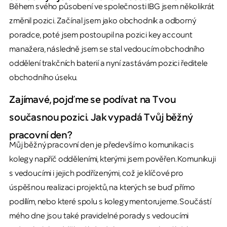
Během svého působení ve společnosti IBG jsem několikrát
změnil pozici. Začínal jsem jako obchodník a odborný
poradce, poté jsem postoupil na pozici key account
manažera, následně jsem se stal vedoucím obchodního
oddělení trakčních baterií a nyní zastávám pozici ředitele
obchodního úseku.
Zajímavé, pojďme se podívat na Tvou
současnou pozici. Jak vypadá Tvůj běžný
pracovní den?
Můj běžný pracovní den je především o komunikaci s
kolegy napříč odděleními, kterými jsem pověřen. Komunikuji
s vedoucími i jejich podřízenými, což je klíčové pro
úspěšnou realizaci projektů, na kterých se buď přímo
podílím, nebo které spolu s kolegy mentorujeme. Součástí
mého dne jsou také pravidelné porady s vedoucími