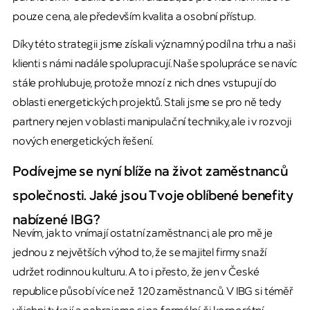
pouze cena, ale především kvalita a osobní přístup.
Díky této strategii jsme získali významný podíl na trhu a naši
klienti s námi nadále spolupracují. Naše spolupráce se navíc
stále prohlubuje, protože mnozí z nich dnes vstupují do
oblasti energetických projektů. Stali jsme se pro ně tedy
partnery nejen v oblasti manipulační techniky, ale i v rozvoji
nových energetických řešení.
Podívejme se nyní blíže na život zaměstnanců
společnosti. Jaké jsou Tvoje oblíbené benefity
nabízené IBG?
Nevím, jak to vnímají ostatní zaměstnanci, ale pro mě je
jednou z největších výhod to, že se majitel firmy snaží
udržet rodinnou kulturu. A to i přesto, že jen v České
republice působí více než 120 zaměstnanců. V IBG si téměř