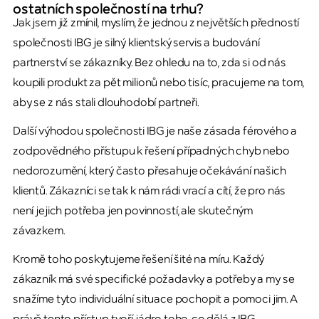
ostatních společností na trhu?
Jak jsem již zmínil, myslím, že jednou z největších předností
společnosti IBG je silný klientský servis a budování
partnerství se zákazníky. Bez ohledu na to, zda si od nás
koupili produkt za pět milionů nebo tisíc, pracujeme na tom,
aby se z nás stali dlouhodobí partneři.
Další výhodou společnosti IBG je naše zásada férového a
zodpovědného přístupu k řešení případných chyb nebo
nedorozumění, který často přesahuje očekávání našich
klientů. Zákazníci se tak k nám rádi vrací a cítí, že pro nás
není jejich potřeba jen povinností, ale skutečným
závazkem.
Kromě toho poskytujeme řešení šité na míru. Každý
zákazník má své specifické požadavky a potřeby a my se
snažíme tyto individuální situace pochopit a pomoci jim. A