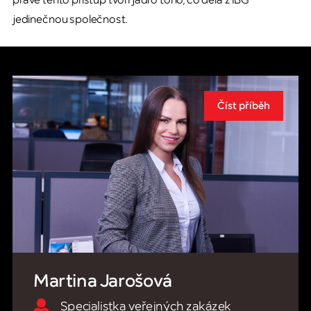
právě tento přístup tvoří jádro toho, co dělá z IBG
jedinečnou společnost.
Další
Číst příběh
příběhy
Martina Jarošová
Specialistka veřejných zakázek