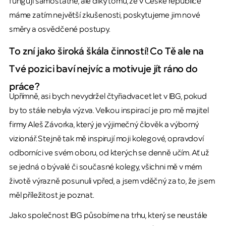
fungují samostatně, ale díky tomu, že v České republice
máme zatím největší zkušenosti, poskytujeme jim nové
směry a osvědčené postupy.
To zní jako široká škála činností! Co Tě ale na
Tvé pozici baví nejvíc a motivuje jít ráno do
práce?
Upřímně, asi bych nevydržel čtyřiadvacet let v IBG, pokud
by to stále nebyla výzva. Velkou inspirací je pro mě majitel
firmy Aleš Závorka, který je výjimečný člověk a výborný
vizionář. Stejně tak mě inspirují moji kolegové, opravdoví
odborníci ve svém oboru, od kterých se denně učím. Ať už
se jedná o bývalé či současné kolegy, všichni mě v mém
životě výrazně posunuli vpřed, a jsem vděčný za to, že jsem
měl příležitost je poznat.
Jako společnost IBG působíme na trhu, který se neustále