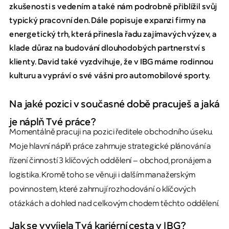
zkušenosti s vedením a také nám podrobně přiblížil svůj
typický pracovní den. Dále popisuje expanzi firmy na
energetický trh, která přinesla řadu zajímavých výzev, a
klade důraz na budování dlouhodobých partnerství s
klienty. David také vyzdvihuje, že v IBG máme rodinnou
kulturu a vypráví o své vášni pro automobilové sporty.
Na jaké pozici v současné době pracuješ a jaká
je náplň Tvé práce?
Momentálně pracuji na pozici ředitele obchodního úseku.
Moje hlavní náplň práce zahrnuje strategické plánování a
řízení činností 3 klíčových oddělení – obchod, pronájem a
logistika. Kromě toho se věnuji i dalším manažerským
povinnostem, které zahrnují rozhodování o klíčových
otázkách a dohled nad celkovým chodem těchto oddělení.
Jak se vyvíjela Tvá kariérní cesta v IBG?