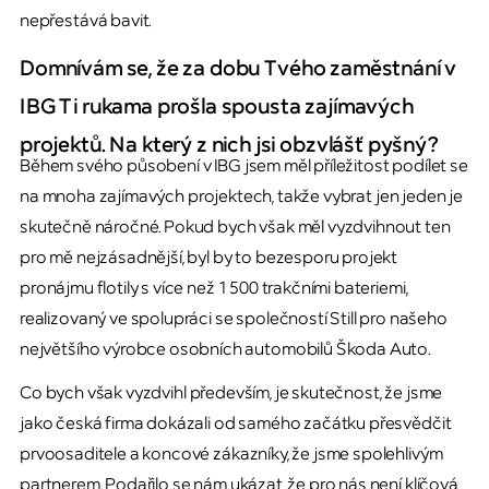
nepřestává bavit.
Domnívám se, že za dobu Tvého zaměstnání v
IBG Ti rukama prošla spousta zajímavých
projektů. Na který z nich jsi obzvlášť pyšný?
Během svého působení v IBG jsem měl příležitost podílet se
na mnoha zajímavých projektech, takže vybrat jen jeden je
skutečně náročné. Pokud bych však měl vyzdvihnout ten
pro mě nejzásadnější, byl by to bezesporu projekt
pronájmu flotily s více než 1 500 trakčními bateriemi,
realizovaný ve spolupráci se společností Still pro našeho
největšího výrobce osobních automobilů Škoda Auto.
Co bych však vyzdvihl především, je skutečnost, že jsme
jako česká firma dokázali od samého začátku přesvědčit
prvoosaditele a koncové zákazníky, že jsme spolehlivým
partnerem. Podařilo se nám ukázat, že pro nás není klíčová