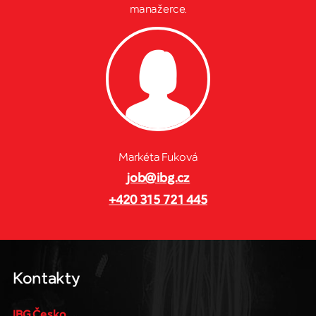
manažerce.
Markéta Fuková
job@ibg.cz
+420 315 721 445
Kontakty
IBG Česko