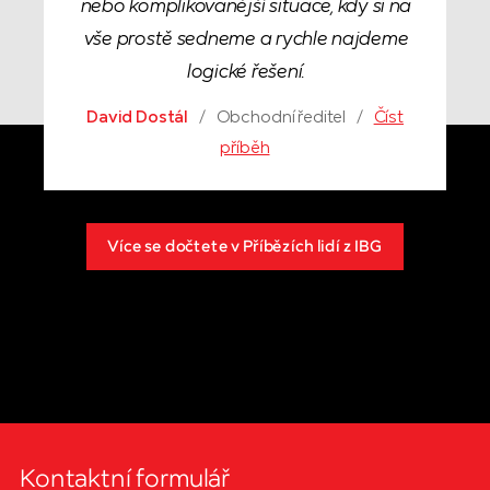
nebo komplikovanější situace, kdy si na
vše prostě sedneme a rychle najdeme
logické řešení.
David Dostál
/
Obchodní ředitel
/
Číst
příběh
Více se dočtete v Příbězích lidí z IBG
Kontaktní formulář