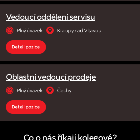
Vedoucí oddělení servisu
Kralupy nad Vltavou
Plný úvazek
Detail pozice
Oblastní vedoucí prodeje
Plný úvazek
Čechy
Detail pozice
Co o nás říkají kolegové?