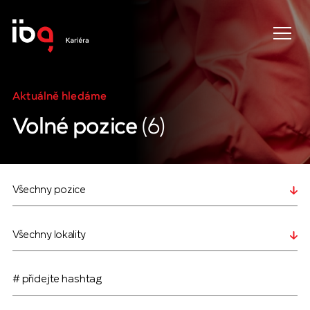
Aktuálně hledáme
Volné pozice
(6)
# přidejte hashtag