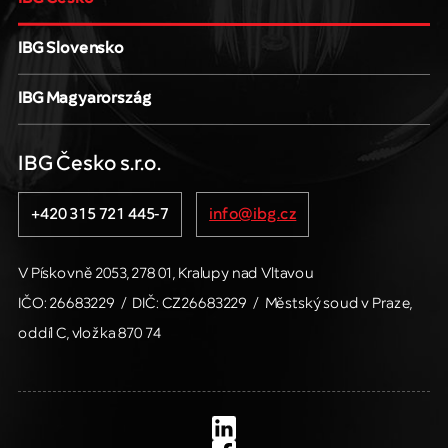
IBG Slovensko
IBG Magyarország
IBG Česko s.r.o.
+420 315 721 445-7
info@ibg.cz
V Pískovně 2053, 278 01, Kralupy nad Vltavou
IČO: 26683229
/
DIČ: CZ26683229
/
Městský soud v Praze,
oddíl C, vložka 870 74